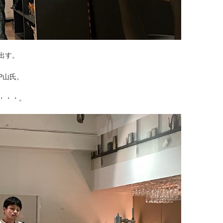
出す。
P山氏。
・・・。