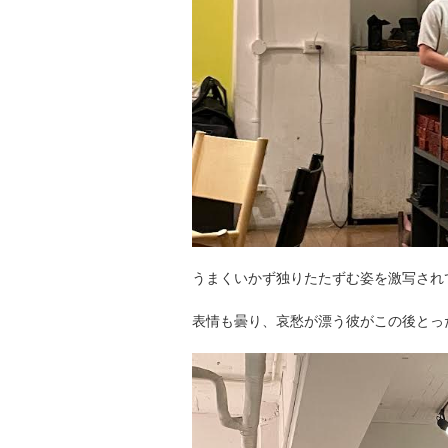
うまくいかず独りたたずむ姿を激写され
表情も曇り、哀愁が漂う彼がこの後とっ