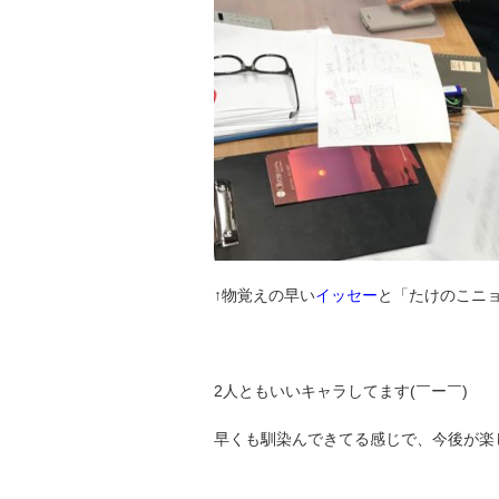
↑物覚えの早い
イッセー
と「たけのこニ
2人ともいいキャラしてます(￣ー￣)
早くも馴染んできてる感じで、今後が楽しみ