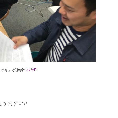
ョッキ」が激弱の
ハヤP
です(*ﾟ▽ﾟ)ﾉ