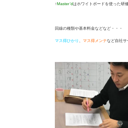
↑
Master’d
はホワイトボードを使った研
回線の種類や基本料金などなど・・・
マス得ひかり
、
マス得メンテ
など自社サ